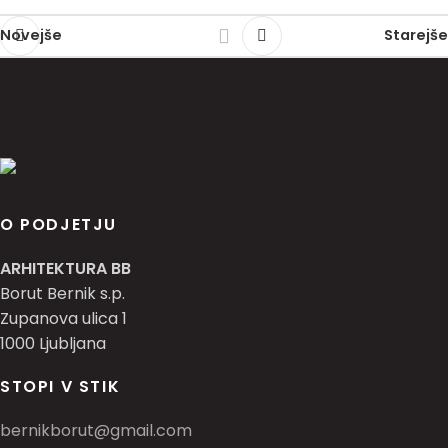
Novejše
Starejše
O PODJETJU
ARHITEKTURA BB
Borut Bernik s.p.
Zupanova ulica 1
1000 Ljubljana
STOPI V STIK
bernikborut@gmail.com